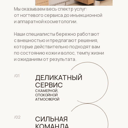
Мы оказываем весь спектр услуг:
от ногтевого сервиса до инъекционной
и аппаратной косметологии.
Наши специалисты бережно работают
с внешностью и предлагают решения,
которые действительно подходят вам
по состоянию кожи и волос, темпу жизни
и ожиданиям от результата.
ДЕЛИКАТНЫЙ
/01
СЕРВИС
С КАМЕРНОЙ,
СПОКОЙНОЙ
АТМОСФЕРОЙ
СИЛЬНАЯ
/02
КОМАНДА