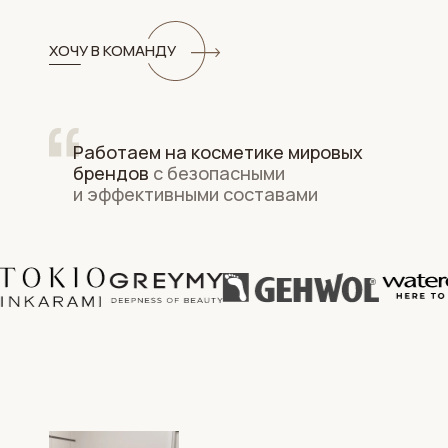
ХОЧУ В КОМАНДУ
Работаем на косметике мировых
брендов
с безопасными
и эффективными составами
Татьяна Морозова
Лариса Петришина
Врач косметолог
Ногтевой сервис