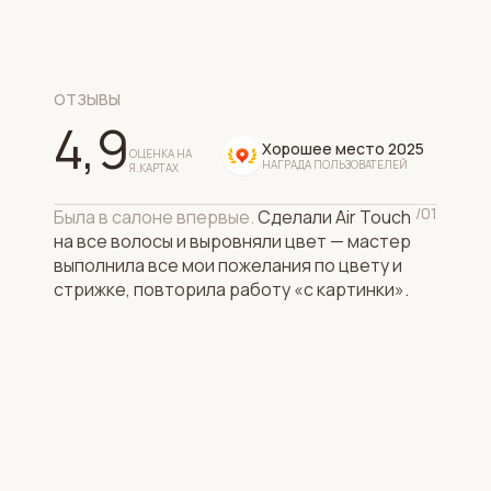
ОТЗЫВЫ
4,9
Хорошее место 2025
ОЦЕНКА НА
НАГРАДА ПОЛЬЗОВАТЕЛЕЙ
Я.КАРТАХ
/01
Была в салоне впервые.
Сделали Air Touch
на все волосы и выровняли цвет — мастер
выполнила все мои пожелания по цвету и
стрижке, повторила работу «с картинки».
рь
самос
как
состо
подоб
получ