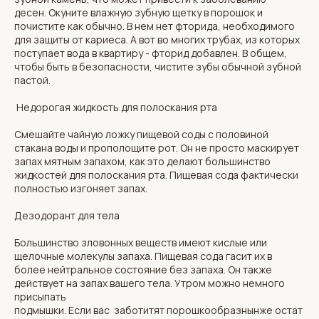
десен. Окуните влажную зубную щетку в порошок и
почистите как обычно. В нем нет фторида, необходимого
для защиты от кариеса. А вот во многих трубах, из которых
поступает вода в квартиру - фторид добавлен. В общем,
чтобы быть в безопасности, чистите зубы обычной зубной
пастой.
Недорогая жидкость для полоскания рта
Смешайте чайную ложку пищевой соды с половиной
стакана воды и прополощите рот. Он не просто маскирует
запах мятным запахом, как это делают большинство
жидкостей для полоскания рта. Пищевая сода фактически
полностью изгоняет запах.
Дезодорант для тела
Большинство зловонных веществ имеют кислые или
щелочные молекулы запаха. Пищевая сода гасит их в
более нейтральное состояние без запаха. Он также
действует на запах вашего тела. Утром можно немного
присыпать
подмышки. Если вас заботитят порошкообразнынже остат