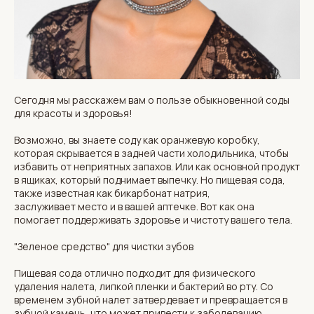
Сегодня мы расскажем вам о пользе обыкновенной соды
для красоты и здоровья!
Возможно, вы знаете соду как оранжевую коробку,
которая скрывается в задней части холодильника, чтобы
избавить от неприятных запахов. Или как основной продукт
в ящиках, который поднимает выпечку. Но пищевая сода,
также известная как бикарбонат натрия,
заслуживает место и в вашей аптечке. Вот как она
помогает поддерживать здоровье и чистоту вашего тела.
"Зеленое средство" для чистки зубов
Пищевая сода отлично подходит для физического
удаления налета, липкой пленки и бактерий во рту. Со
временем зубной налет затвердевает и превращается в
зубной камень, что может привести к заболеванию