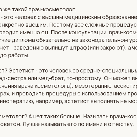
то же такой врач-косметолог.
- это человек с высшим медицинским образование
конкретно высшим. Поэтому все сложные процедур
водит именно он. После консультации, врач-косм
ичие диплома обязательно на законодательном уро
нет - заведению выпишут штраф(или закроют), а ч
до работы.
ст? Эстетист - это человек со средне-специальн
д-сестра или мед-брат, по-простому. Он может в
ачения врача косметолога), мезотерапию, ассисти
рах, и проводить процедуры с использованием п
инотерапию, например, эстетист выполнять не мо
осметолог? А нет таких больше. Называть врача-ко
оветон. Лучше называть его по имени и отчеству.