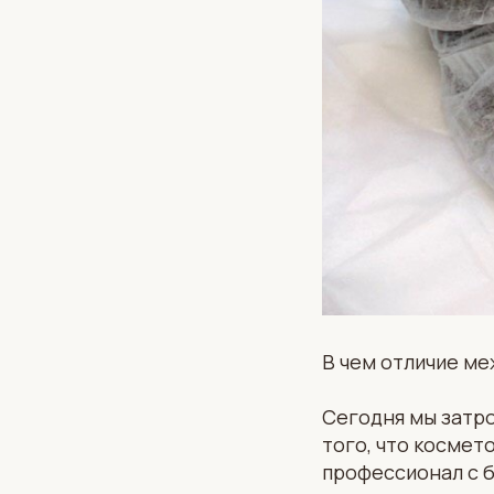
В чем отличие м
Сегодня мы затро
того, что космет
профессионал с б