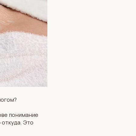
логом?
лове понимание
 откуда. Это