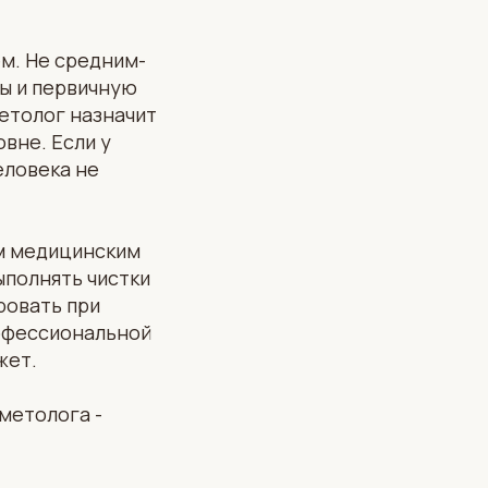
м. Не средним-
ы и первичную
етолог назначит
вне. Если у
еловека не
ым медицинским
ыполнять чистки
ровать при
рофессиональной
жет.
сметолога -