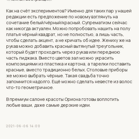
Как на счёт экспериментов? Именно для таких пар у нашей
редакции есть предложение по новому взглянуть на
сочетание белый/чёрный/красный. Супрематизм сейчас
как никогда актуален. Можно попробовать нашить на полу
платья чёрный квадрат, но не полностью, а лишь часть,
чтобы сделать акцент, а не кричать об идее. Жениху же на
рукав можно добавить красный вытянутый треугольник,
который будет проходить через рукав или переднюю
часть пиджака. Вместо цветов зал можно украсить
композициями из пластика и картона, а тарелки поставить
красные, вместо традиционно белых. Столовые приборы
же можно выбрать чёрные. Такая свадьба точно
запомнится надолго. Ещё можно сделать невесте из волос
что-то геометричное.
В премиум салоне красоты Ориона готовы воплотить
любые ваши, даже самые дерзкие идеи.
2021-06-06 14:00