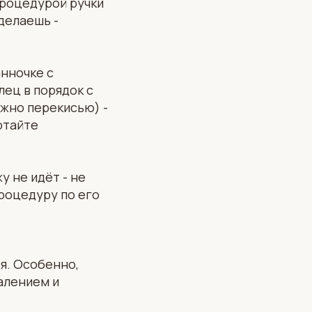
процедурой ручки
оделаешь -
анночке с
лец в порядок с
жно перекисью) -
отайте
у не идёт - не
процедуру по его
я. Особенно,
палением и