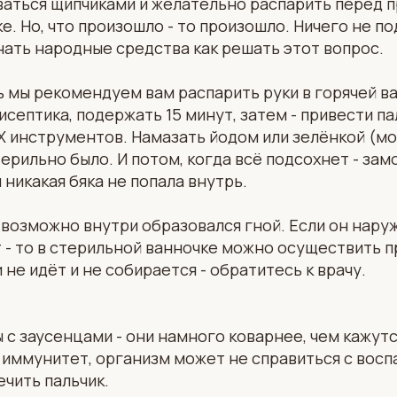
ваться щипчиками и желательно распарить перед 
е. Но, что произошло - то произошло. Ничего не п
ать народные средства как решать этот вопрос.
 мы рекомендуем вам распарить руки в горячей в
септика, подержать 15 минут, затем - привести па
инструментов. Намазать йодом или зелёнкой (мо
терильно было. И потом, когда всё подсохнет - зам
 никакая бяка не попала внутрь.
- возможно внутри образовался гной. Если он наруж
т - то в стерильной ванночке можно осуществить 
 не идёт и не собирается - обратитесь к врачу.
 с заусенцами - они намного коварнее, чем кажутс
й иммунитет, организм может не справиться с вос
ечить пальчик.