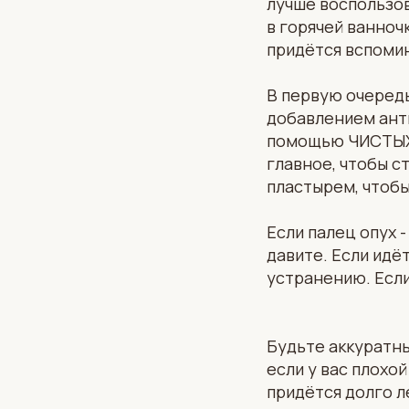
лучше воспользо
в горячей ванночк
придётся вспомин
В первую очередь
добавлением анти
помощью ЧИСТЫХ 
главное, чтобы с
пластырем, чтобы
Если палец опух 
давите. Если идё
устранению. Если
Будьте аккуратны
если у вас плохо
придётся долго л