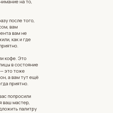
нимание на то,
азу после того,
сом, вам
ента вам не
или, как и где
 приятно.
и кофе. Это
лицы в состояние
 — это тоже
он, а вам тут ещё
егда приятно.
 вас попросили
я ваш мастер,
едложить палитру