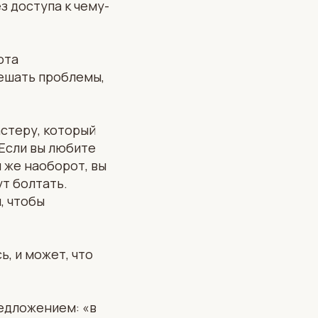
з доступа к чему-
ота
решать проблемы,
астеру, который
 Если вы любите
 же наоборот, вы
ут болтать.
, чтобы
, и может, что
едложением: «в