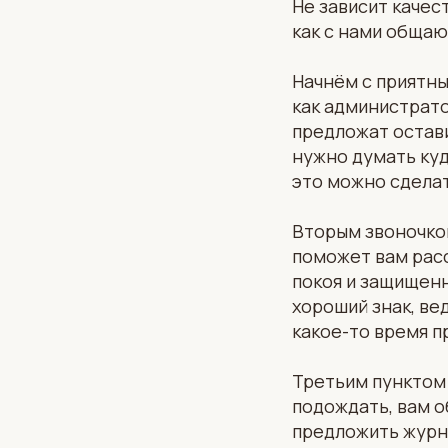
Не зависит качес
как с нами общаю
Начнём с приятны
как администрато
предложат остави
нужно думать куда
это можно сделат
Вторым звоночком
поможет вам расс
покоя и защищенн
хороший знак, ве
какое-то время п
Третьим пунктом 
подождать, вам о
предложить журна