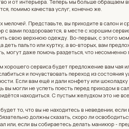
тво и от интерьера. Теперь мы больше обращаем в
тся, помимо качества услуг, конечно же.
х мелочей. Представьте, вы приходите в салон и ср
р с вами поздоровается, в месте с хорошим серви
ть свою верхнюю одежду. Во-первых, с этого мом
 деть пальто или куртку, а во-вторых, вам предлож
ь, могут даже помочь раздеться, что несомненно
 хорошего сервиса будет предложение вам чая ил
лабиться и почувствовать переход из состояния у
ости. Если вам ещё и дали конфету или шоколадку
дь вы могли не успеть поесть перед приходом в сал
ридётся находиться. С пустым желудком это не вс
будет то, что вы не находитесь в неведении, если
бязательно должны сказать, скоро ли освободитьс
л или, если вы собираетесь делать маникюр - пр