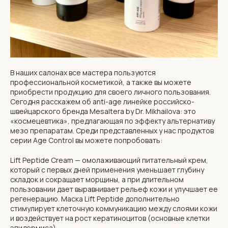
В наших салонах все мастера пользуются
профессиональной косметикой, а также вы можете
приобрести продукцию для своего личного пользования.
Сегодня расскажем об anti-age линейке российско-
швейцарского бренда Mesaltera by Dr. Mikhailova: это
«космецевтика», предлагающая по эффекту альтернативу
мезо препаратам. Среди представленных у нас продуктов
серии Age Control вы можете попробовать:
Lift Peptide Cream — омолаживающий питательный крем,
который с первых дней применения уменьшает глубину
складок и сокращает морщины, а при длительном
пользовании дает выравнивает рельеф кожи и улучшает ее
регенерацию. Маска Lift Peptide дополнительно
стимулирует клеточную коммуникацию между слоями кожи
и воздействует на рост кератиноцитов (основные клетки
эпидермиса).