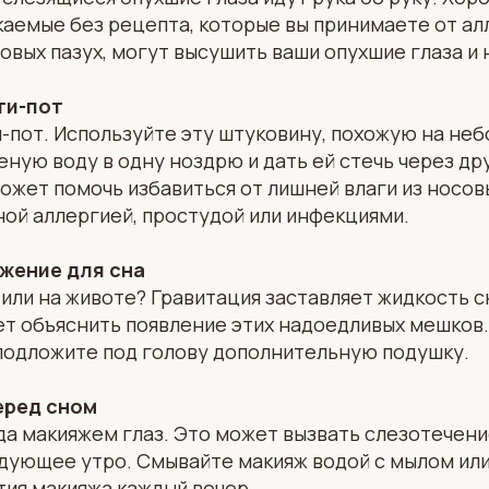
каемые без рецепта, которые вы принимаете от ал
овых пазух, могут высушить ваши опухшие глаза и
ти-пот
пот. Используйте эту штуковину, похожую на неб
еную воду в одну ноздрю и дать ей стечь через дру
может помочь избавиться от лишней влаги из носовы
ой аллергией, простудой или инфекциями.
жение для сна
 или на животе? Гравитация заставляет жидкость с
ет объяснить появление этих надоедливых мешков
 подложите под голову дополнительную подушку.
еред сном
а макияжем глаз. Это может вызвать слезотечение
дующее утро. Смывайте макияж водой с мылом ил
тия макияжа каждый вечер.