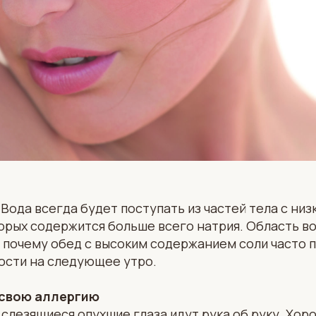
Вода всегда будет поступать из частей тела с ни
торых содержится больше всего натрия. Область вок
 почему обед с высоким содержанием соли часто п
ости на следующее утро.
свою аллергию
 слезящиеся опухшие глаза идут рука об руку. Хор