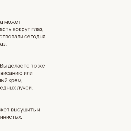
ка может
асть вокруг глаз,
дствовали сегодня
аз.
 Вы делаете то же
бвисанию или
ый крем,
редных лучей.
ожет высушить и
щинистых,