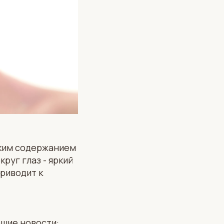
зким содержанием
руг глаз - яркий
риводит к
ошие новости: