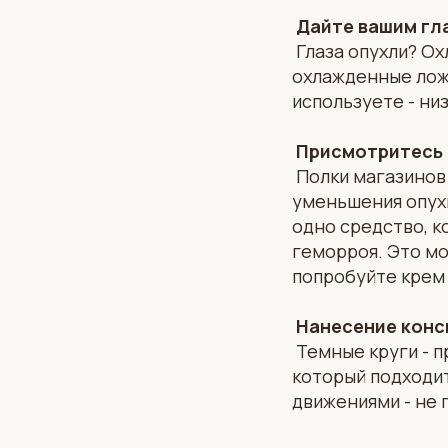
Дайте вашим гл
Глаза опухли? Ох
охлажденные ложк
используете - ни
Присмотритесь к
Полки магазинов 
уменьшения опухш
одно средство, к
геморроя. Это мо
попробуйте крем 
Нанесение кон
Темные круги - п
который подходи
движениями - не 