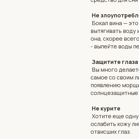
Не злоупотребл
Бокал вина — это
вытягивать воду 
она, скорее всег
- выпейте воды п
Защитите глаза
Вы много делаете
самое со своим 
появлению морщин
солнцезащитные о
Не курите
Хотите еще одну 
ослабить кожу ли
отвисших глаз.