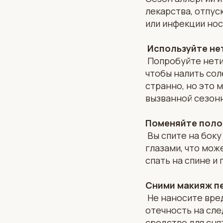
лекарства, отпус
или инфекции нос
Используйте не
Попробуйте нети-
чтобы налить сол
странно, но это 
вызванной сезонн
Поменяйте поло
Вы спите на боку
глазами, что мож
спать на спине и
Сними макияж п
Не наносите вред
отечность на сле
средство для сня