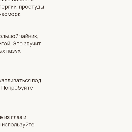
лергии, простуды
 насморк.
ольшой чайник,
гой. Это звучит
х пазух,
капливаться под
. Попробуйте
 из глаз и
и используйте