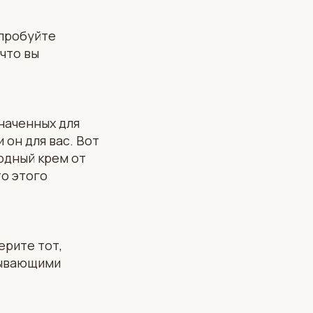
опробуйте
что вы
наченных для
 он для вас. Вот
одный крем от
то этого
ерите тот,
пывающими