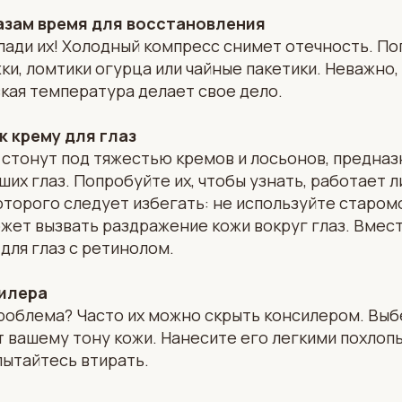
азам время для восстановления
лади их! Холодный компресс снимет отечность. П
и, ломтики огурца или чайные пакетики. Неважно, 
зкая температура делает свое дело.
 крему для глаз
стонут под тяжестью кремов и лосьонов, предназ
их глаз. Попробуйте их, чтобы узнать, работает ли
оторого следует избегать: не используйте старом
жет вызвать раздражение кожи вокруг глаз. Вмес
для глаз с ретинолом.
силера
роблема? Часто их можно скрыть консилером. Выб
т вашему тону кожи. Нанесите его легкими похло
пытайтесь втирать.