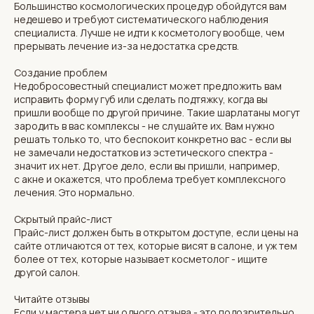
Большинство космологических процедур обойдутся вам
недешево и требуют систематического наблюдения
специалиста. Лучше не идти к косметологу вообще, чем
прерывать лечение из-за недостатка средств.
Создание проблем
Недобросовестный специалист может предложить вам
исправить форму губ или сделать подтяжку, когда вы
пришли вообще по другой причине. Такие шарлатаны могут
зародить в вас комплексы - не слушайте их. Вам нужно
решать только то, что беспокоит конкретно вас - если вы
не замечали недостатков из эстетического спектра -
значит их нет. Другое дело, если вы пришли, например,
с акне и окажется, что проблема требует комплексного
лечения. Это нормально.
Скрытый прайс-лист
Прайс-лист должен быть в открытом доступе, если цены на
сайте отличаются от тех, которые висят в салоне, и уж тем
более от тех, которые называет косметолог - ищите
другой салон.
Читайте отзывы
Если у мастера нет ни одного отзыва - это подозрительно.